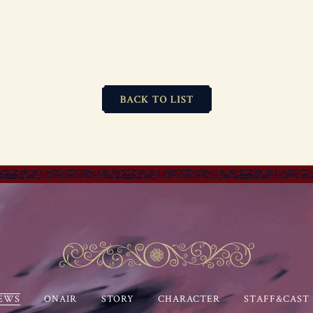
B
A
C
K
T
O
L
I
S
T
EWS
ONAIR
STORY
CHARACTER
STAFF&CAST