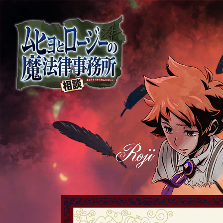
ム
ヒ
ョ
と
ロ
ー
ジ
ー
の
魔
法
律
相
談
事
務
所