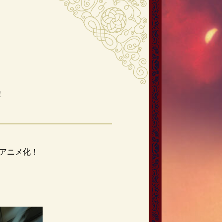
！
アニメ化！