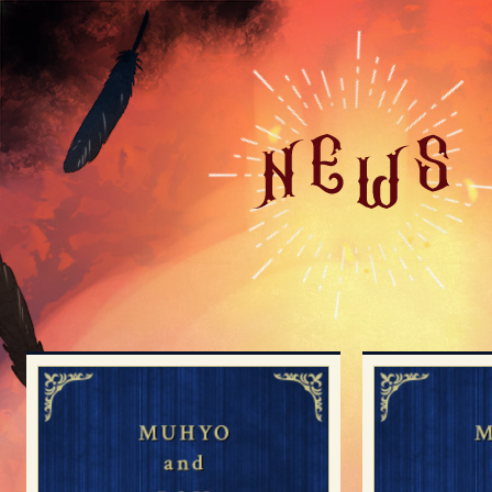
ム
ヒ
ョ
と
ロ
ー
ジ
ー
の
魔
法
律