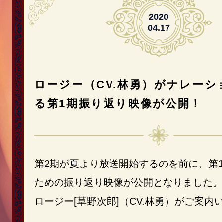
相
2020
談
04.17
事
務
所
ロージー（CV.林勇）がナレーシ
る第1期振り返り映像が公開！
第2期が夏より放送開始するのを前に、第
ための振り返り映像が公開となりました。
ロージー[草野次郎]（CV.林勇）がご案内