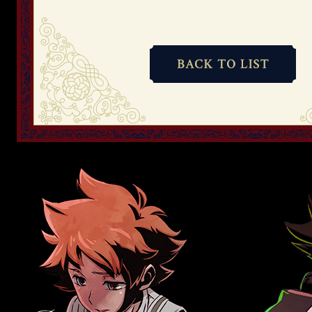
B
A
C
K
T
O
L
I
S
T