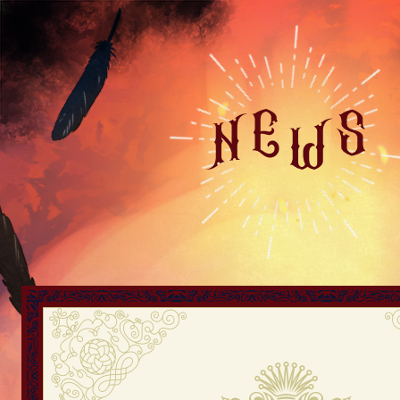
ム
ヒ
ョ
と
ロ
ー
ジ
ー
の
魔
法
律