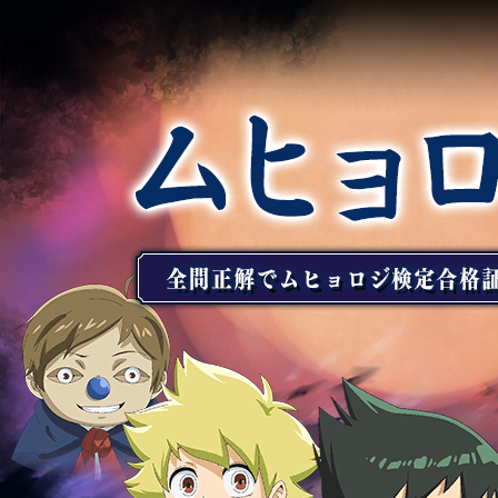
ム
ヒ
ョ
ロ
ジ
検
定