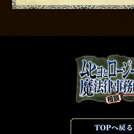
ム
ヒ
ョ
と
ロ
ー
ジ
ー
の
ト
魔
ッ
法