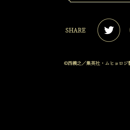
プ
律
へ
相
戻
談
る
事
SHARE
務
所
©西義之／集英社・ムヒョロジ